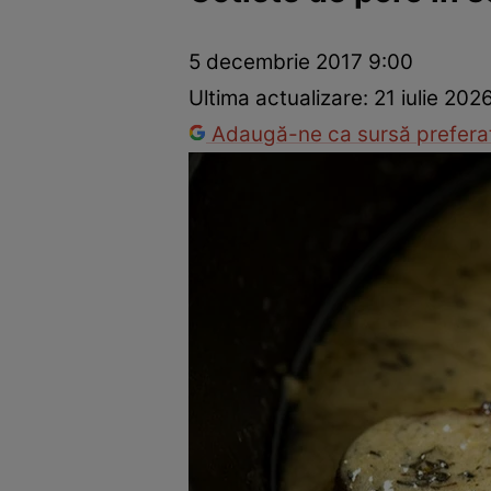
Ponturi în bucătărie
Mâncăruri rapide
Rețete cu legume
5 decembrie 2017 9:00
Ultima actualizare:
21 iulie 202
Adaugă-ne ca sursă preferat