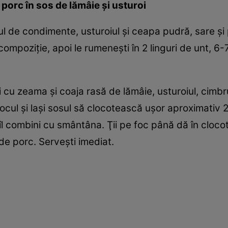
porc în sos de lămâie şi usturoi
ul de condimente, usturoiul şi ceapa pudră, sare şi 
ompoziţie, apoi le rumeneşti în 2 linguri de unt, 6-
ni cu zeama şi coaja rasă de lămâie, usturoiul, cimbr
 focul şi laşi sosul să clocotească uşor aproximativ
 îl combini cu smântâna. Ţii pe foc până dă în cloco
de porc. Serveşti imediat.