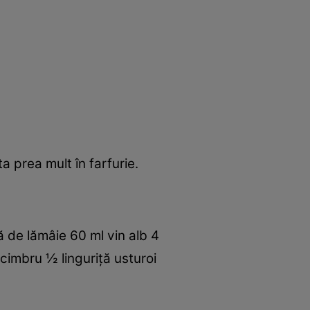
a prea mult în farfurie.
ă de lămâie 60 ml vin alb 4
 cimbru ½ linguriţă usturoi