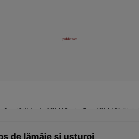
me
Sport
Stil de viață
Click! Pentru Femei
Click! Sănătate
os de lămâie şi usturoi