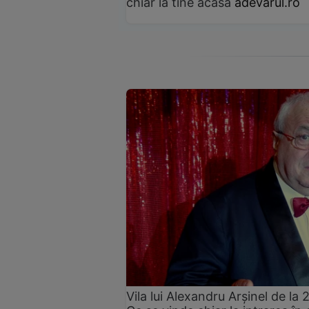
chiar la tine acasă
adevarul.ro
Vila lui Alexandru Arșinel de la 