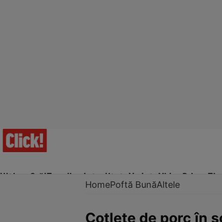
Ultima Oră!
Trending
Actualitate
Vedete
Video
Prime Ti
Home
Poftă Bună
Altele
Cotlete de porc în s