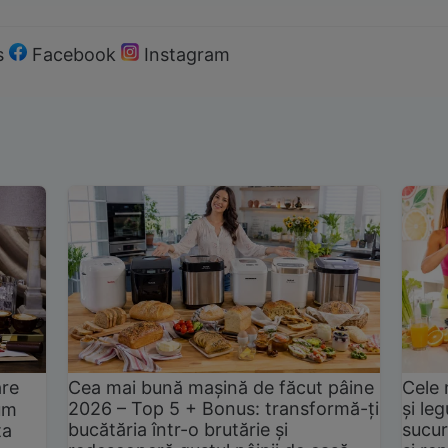
s
Facebook
Instagram
are
Cea mai bună mașină de făcut pâine
Cele 
2026 – Top 5 + Bonus: transformă-ți
și le
um
bucătăria într-o brutărie și
sucur
ta