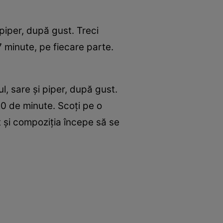
piper, după gust. Treci
7 minute, pe fiecare parte.
ul, sare şi piper, după gust.
 20 de minute. Scoţi pe o
t şi compoziţia începe să se