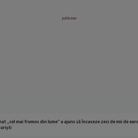
t „cel mai frumos din lume” a ajuns să încaseze zeci de mii de eur
turiști