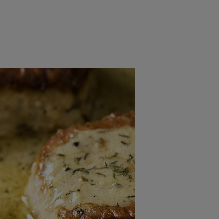
rincipal
Mese festive
Deserturi
Rețete