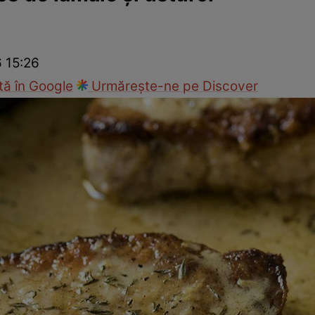
Gătește sănătos
Rețete cu carne
Rețete de regim
Felul p
6 15:26
ă în Google
Urmărește-ne pe Discover