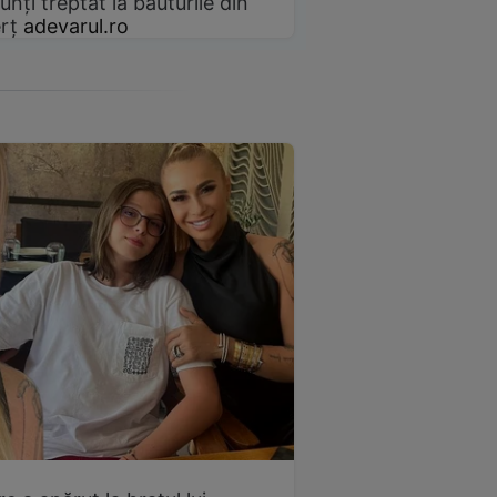
unți treptat la băuturile din
rț
adevarul.ro