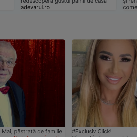
redescoperă gustul pâinii de casă
și ren
adevarul.ro
come
2 Mai, păstrată de familie.
#Exclusiv Click!