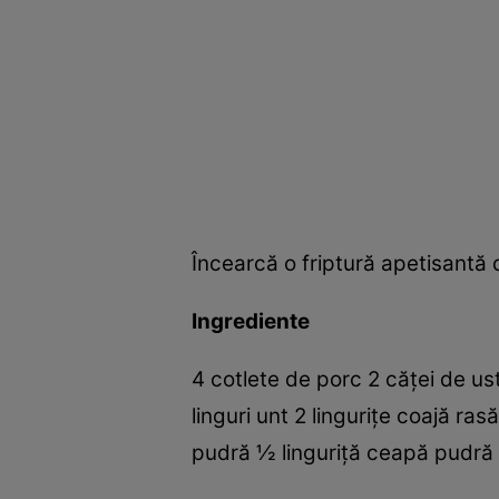
Încearcă o friptură apetisantă d
Ingrediente
4 cotlete de porc 2 căţei de us
linguri unt 2 linguriţe coajă ra
pudră ½ linguriţă ceapă pudră 