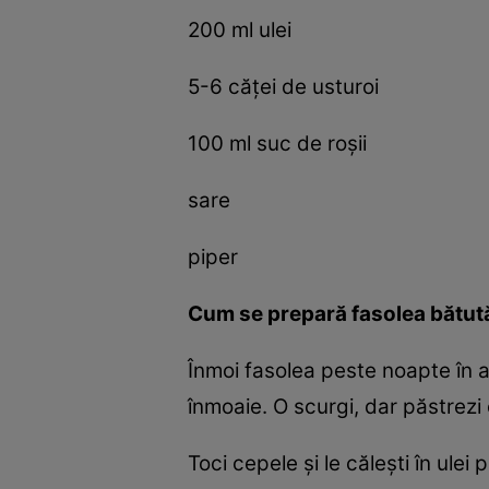
200 ml ulei
5-6 căţei de usturoi
100 ml suc de roşii
sare
piper
Cum se prepară fasolea bătută 
Înmoi fasolea peste noapte în ap
înmoaie. O scurgi, dar păstrezi
Toci cepele şi le căleşti în ule