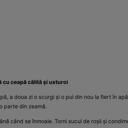
cu ceapă călită şi usturoi
ă, a doua zi o scurgi şi o pui din nou la fiert în a
 o parte din zeamă.
i până când se înmoaie. Torni sucul de roşii şi condi