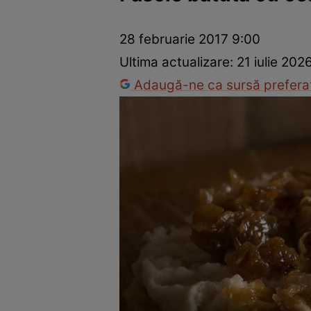
Ponturi în bucătărie
Mâncăruri rapide
Rețete cu legume
28 februarie 2017 9:00
Ultima actualizare:
21 iulie 202
Adaugă-ne ca sursă preferat