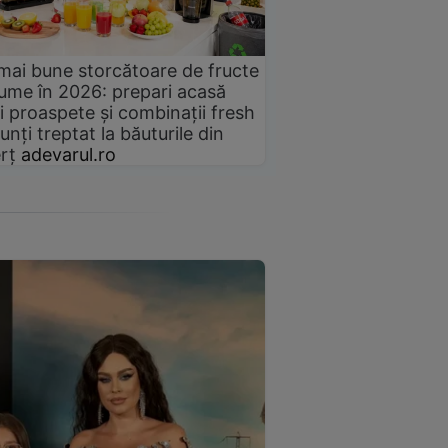
mai bune storcătoare de fructe
gume în 2026: prepari acasă
i proaspete și combinații fresh
unți treptat la băuturile din
rț
adevarul.ro