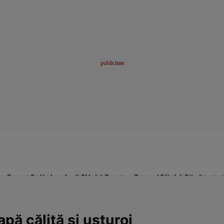
me
Sport
Stil de viață
Click! Pentru Femei
Click! Sănătate
pă călită şi usturoi