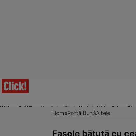
Ultima Oră!
Trending
Actualitate
Vedete
Video
Prime Ti
Home
Poftă Bună
Altele
Fasole bătută cu cea