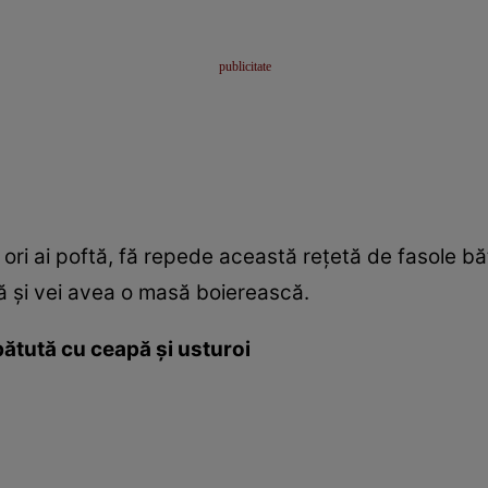
e ori ai poftă, fă repede această reţetă de fasole bă
ă şi vei avea o masă boierească.
bătută cu ceapă şi usturoi