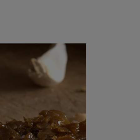
rincipal
Mese festive
Deserturi
Rețete