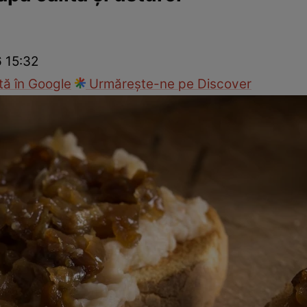
Gătește sănătos
Rețete cu carne
Rețete de regim
Felul p
6 15:32
ă în Google
Urmărește-ne pe Discover