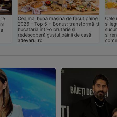
are
Cea mai bună mașină de făcut pâine
Cele 
2026 – Top 5 + Bonus: transformă-ți
și le
um
bucătăria într-o brutărie și
sucur
ta
redescoperă gustul pâinii de casă
și ren
adevarul.ro
come