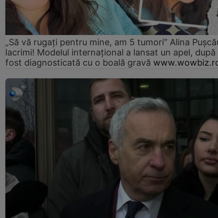
„Să vă rugați pentru mine, am 5 tumori” Alina Pușcău
lacrimi! Modelul internațional a lansat un apel, după
fost diagnosticată cu o boală gravă
www.wowbiz.r