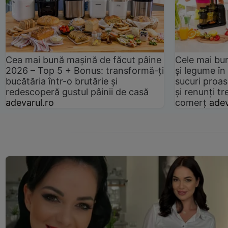
Cea mai bună mașină de făcut pâine
Cele mai bu
2026 – Top 5 + Bonus: transformă-ți
și legume în
bucătăria într-o brutărie și
sucuri proas
redescoperă gustul pâinii de casă
și renunți tr
adevarul.ro
comerț
adev