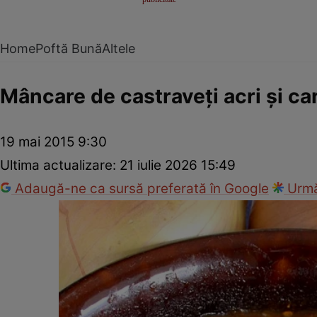
Home
Poftă Bună
Altele
Mâncare de castraveţi acri şi ca
19 mai 2015 9:30
Ultima actualizare:
21 iulie 2026 15:49
Adaugă-ne ca sursă preferată în Google
Urmă