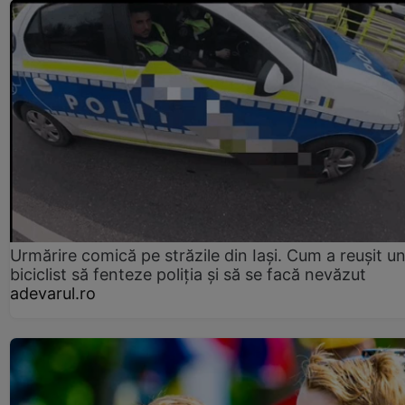
Urmărire comică pe străzile din Iași. Cum a reușit u
biciclist să fenteze poliția și să se facă nevăzut
adevarul.ro