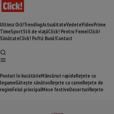
Ultima Oră!
Trending
Actualitate
Vedete
Video
Prime
Time
Sport
Stil de viață
Click! Pentru Femei
Click!
Sănătate
Click! Poftă Bună!
Contact
Ponturi în bucătărie
Mâncăruri rapide
Rețete cu
legume
Gătește sănătos
Rețete cu carne
Rețete de
regim
Felul principal
Mese festive
Deserturi
Rețete