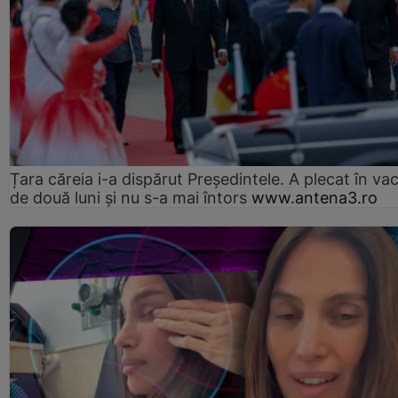
Țara căreia i-a dispărut Președintele. A plecat în va
de două luni și nu s-a mai întors
www.antena3.ro