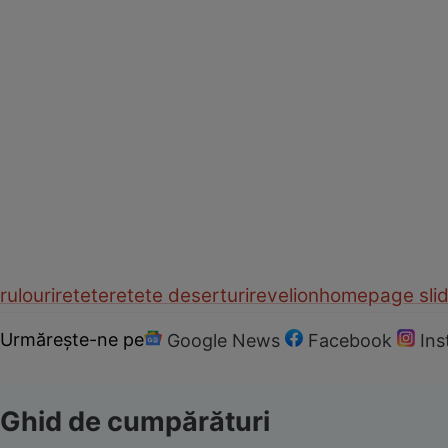
rulouri
retete
retete deserturi
revelion
homepage slid
Urmărește-ne pe
Google News
Facebook
In
Ghid de cumpărături