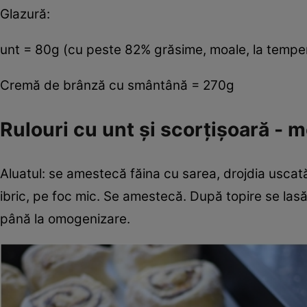
Glazură:
unt = 80g (cu peste 82% grăsime, moale, la tempe
Cremă de brânză cu smântână = 270g
Rulouri cu unt şi scorţişoară - 
Aluatul: se amestecă făina cu sarea, drojdia uscată
ibric, pe foc mic. Se amestecă. După topire se las
până la omogenizare.