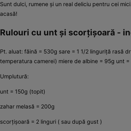
Sunt dulci, rumene şi un real deliciu pentru cei mi
acasă!
Rulouri cu unt şi scorţişoară - i
Pt. aluat: făină = 530g sare = 1 1/2 linguriţă rasă d
temperatura camerei) miere de albine = 95g unt =
Umplutură:
unt = 150g (topit)
zahar melasă = 200g
scorţişoară = 2 linguri ( sau după gust )