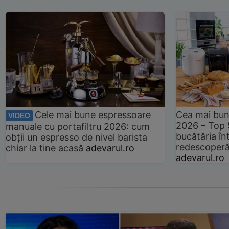
Cele mai bune espressoare
Cea mai bun
VIDEO
2026 – Top 
manuale cu portafiltru 2026: cum
bucătăria înt
obții un espresso de nivel barista
redescoperă 
chiar la tine acasă
adevarul.ro
adevarul.ro