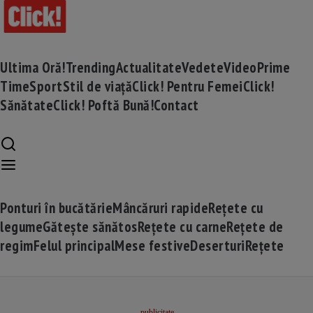
Ultima Oră!
Trending
Actualitate
Vedete
Video
Prime
Time
Sport
Stil de viață
Click! Pentru Femei
Click!
Sănătate
Click! Poftă Bună!
Contact
Ponturi în bucătărie
Mâncăruri rapide
Rețete cu
legume
Gătește sănătos
Rețete cu carne
Rețete de
regim
Felul principal
Mese festive
Deserturi
Rețete