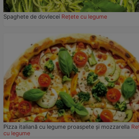
Spaghete de dovlecei
Rețete cu legume
Pizza italiană cu legume proaspete și mozzarella
Re
cu legume