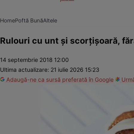
Home
Poftă Bună
Altele
Rulouri cu unt şi scorţişoară, fă
14 septembrie 2018 12:00
Ultima actualizare:
21 iulie 2026 15:23
Adaugă-ne ca sursă preferată în Google
Urmă