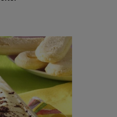
rincipal
Mese festive
Deserturi
Rețete