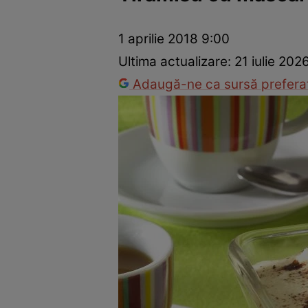
Ponturi în bucătărie
Mâncăruri rapide
Rețete cu legume
1 aprilie 2018 9:00
Ultima actualizare:
21 iulie 202
Adaugă-ne ca sursă preferat