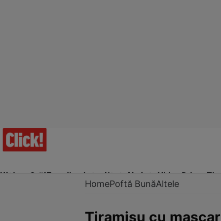
Ultima Oră!
Trending
Actualitate
Vedete
Video
Prime Ti
Home
Poftă Bună
Altele
Tiramisu cu mascarp