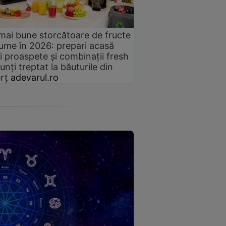
mai bune storcătoare de fructe
gume în 2026: prepari acasă
i proaspete și combinații fresh
unți treptat la băuturile din
rț
adevarul.ro