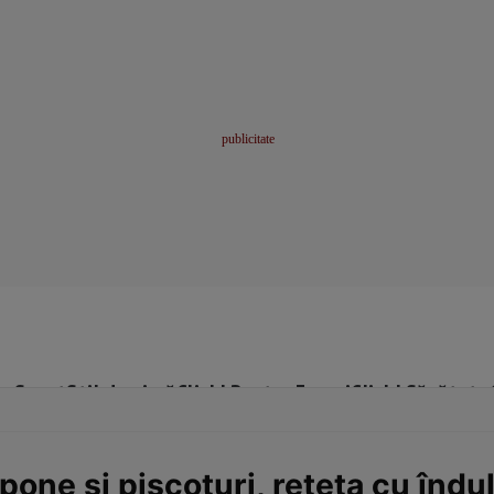
me
Sport
Stil de viață
Click! Pentru Femei
Click! Sănătate
one şi pişcoturi, reţeta cu îndul