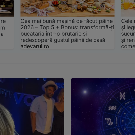
are
Cea mai bună mașină de făcut pâine
Cele 
2026 – Top 5 + Bonus: transformă-ți
și le
um
bucătăria într-o brutărie și
sucur
ta
redescoperă gustul pâinii de casă
și ren
adevarul.ro
come