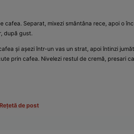
de cafea. Separat, mixezi smântâna rece, apoi o î
or, după gust.
cafea şi aşezi într-un vas un strat, apoi întinzi jum
ecute prin cafea. Nivelezi restul de cremă, presari ca
 Reţetă de post