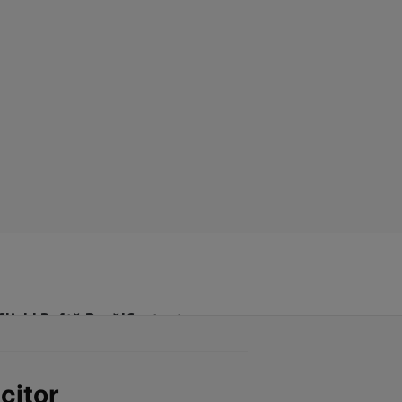
Click! Poftă Bună!
Contact
citor