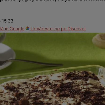
Gătește sănătos
Rețete cu carne
Rețete de regim
Felul p
6 15:33
ă în Google
Urmărește-ne pe Discover