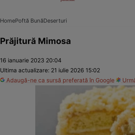
Home
Poftă Bună
Deserturi
Prăjitură Mimosa
16 ianuarie 2023 20:04
Ultima actualizare:
21 iulie 2026 15:02
Adaugă-ne ca sursă preferată în Google
Urmă