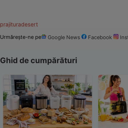
prajitura
desert
Urmărește-ne pe
Google News
Facebook
In
Ghid de cumpărături