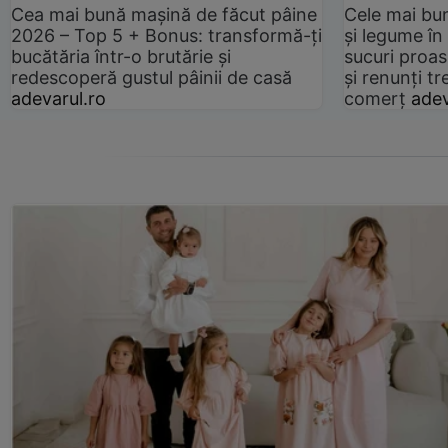
Cea mai bună mașină de făcut pâine
Cele mai bu
2026 – Top 5 + Bonus: transformă-ți
și legume în
bucătăria într-o brutărie și
sucuri proas
redescoperă gustul pâinii de casă
și renunți tr
adevarul.ro
comerț
adev