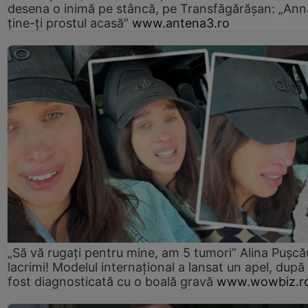
desena o inimă pe stâncă, pe Transfăgărășan: „Ann
ține-ți prostul acasă”
www.antena3.ro
„Să vă rugați pentru mine, am 5 tumori” Alina Pușcău
lacrimi! Modelul internațional a lansat un apel, după
fost diagnosticată cu o boală gravă
www.wowbiz.r