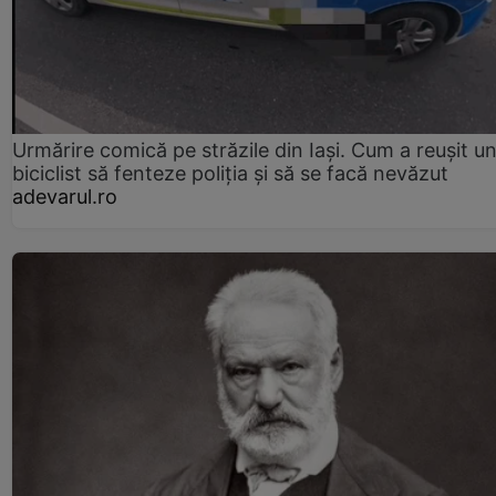
Urmărire comică pe străzile din Iași. Cum a reușit u
biciclist să fenteze poliția și să se facă nevăzut
adevarul.ro