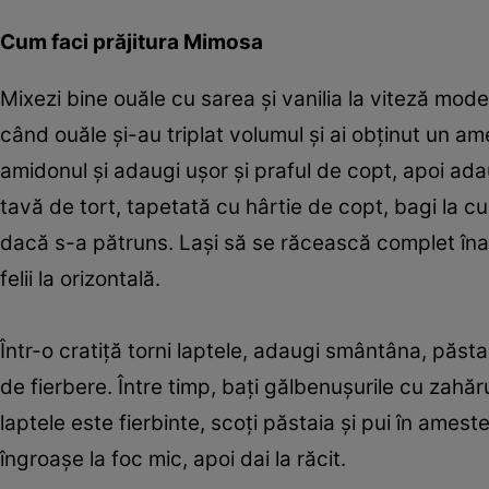
Cum faci prăjitura Mimosa
Mixezi bine ouăle cu sarea și vanilia la viteză mode
când ouăle și-au triplat volumul și ai obținut un a
amidonul și adaugi ușor și praful de copt, apoi ada
tavă de tort, tapetată cu hârtie de copt, bagi la 
dacă s-a pătruns. Lași să se răcească complet înain
felii la orizontală.
Într-o cratiță torni laptele, adaugi smântâna, păsta
de fierbere. Între timp, bați gălbenușurile cu zahăr
laptele este fierbinte, scoți păstaia și pui în ame
îngroașe la foc mic, apoi dai la răcit.