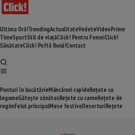
Ultima Oră!
Trending
Actualitate
Vedete
Video
Prime
Time
Sport
Stil de viață
Click! Pentru Femei
Click!
Sănătate
Click! Poftă Bună!
Contact
Ponturi în bucătărie
Mâncăruri rapide
Rețete cu
legume
Gătește sănătos
Rețete cu carne
Rețete de
regim
Felul principal
Mese festive
Deserturi
Rețete