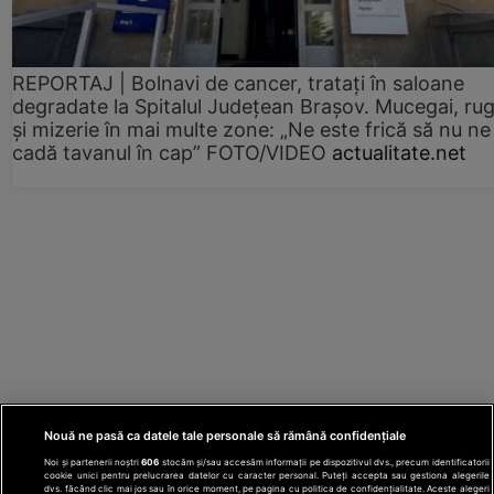
REPORTAJ | Bolnavi de cancer, tratați în saloane
degradate la Spitalul Județean Brașov. Mucegai, ru
și mizerie în mai multe zone: „Ne este frică să nu ne
cadă tavanul în cap” FOTO/VIDEO
actualitate.net
Nouă ne pasă ca datele tale personale să rămână confidențiale
Noi și partenerii noștri
606
stocăm și/sau accesăm informații pe dispozitivul dvs., precum identificatorii
cookie unici pentru prelucrarea datelor cu caracter personal. Puteți accepta sau gestiona alegerile
dvs. făcând clic mai jos sau în orice moment, pe pagina cu politica de confidențialitate. Aceste alegeri