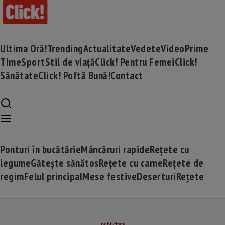
Ultima Oră!
Trending
Actualitate
Vedete
Video
Prime
Time
Sport
Stil de viață
Click! Pentru Femei
Click!
Sănătate
Click! Poftă Bună!
Contact
Ponturi în bucătărie
Mâncăruri rapide
Rețete cu
legume
Gătește sănătos
Rețete cu carne
Rețete de
regim
Felul principal
Mese festive
Deserturi
Rețete