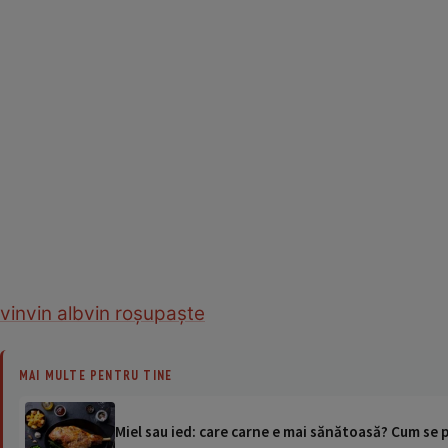
vin
vin alb
vin roșu
paște
MAI MULTE PENTRU TINE
Miel sau ied: care carne e mai sănătoasă? Cum se 