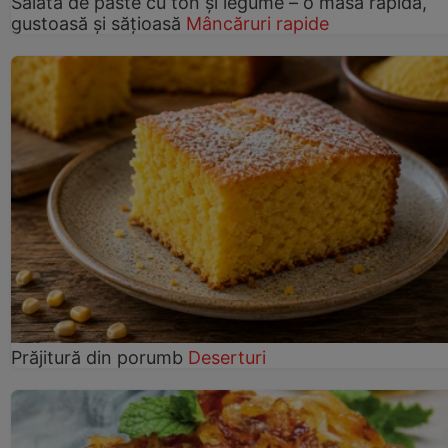
Salată de paste cu ton și legume – o masă rapidă,
gustoasă și sățioasă
Mâncăruri rapide
Prăjitură din porumb
Deserturi