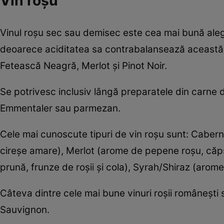
Vin roșu
Vinul roșu sec sau demisec este cea mai bună ale
deoarece aciditatea sa contrabalansează această c
Fetească Neagră, Merlot și Pinot Noir.
Se potrivesc inclusiv lângă preparatele din carne d
Emmentaler sau parmezan.
Cele mai cunoscute tipuri de vin roşu sunt: Cabern
cireşe amare), Merlot (arome de pepene roşu, căpşu
prună, frunze de roşii şi cola), Syrah/Shiraz (arom
Câteva dintre cele mai bune vinuri roşii româneşt
Sauvignon.