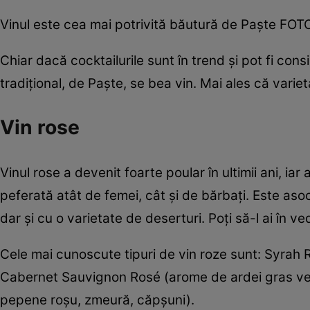
Vinul este cea mai potrivită băutură de Paște FOT
Chiar dacă cocktailurile sunt în trend și pot fi cons
tradițional, de Paște, se bea vin. Mai ales că varie
Vin rose
Vinul rose a devenit foarte poular în ultimii ani, ia
peferată atât de femei, cât și de bărbați. Este as
dar şi cu o varietate de deserturi. Poţi să-l ai în
Cele mai cunoscute tipuri de vin roze sunt: Syrah R
Cabernet Sauvignon Rosé (arome de ardei gras verde
pepene roşu, zmeură, căpşuni).