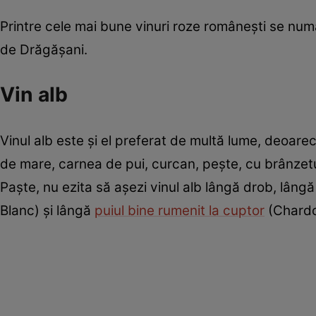
Printre cele mai bune vinuri roze româneşti se nu
de Drăgăşani.
Vin alb
Vinul alb este și el preferat de multă lume, deoarec
de mare, carnea de pui, curcan, pește, cu brânzet
Paşte, nu ezita să aşezi vinul alb lângă drob, lâng
Blanc) şi lângă
puiul bine rumenit la cuptor
(Chardo