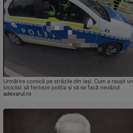
Urmărire comică pe străzile din Iași. Cum a reușit u
biciclist să fenteze poliția și să se facă nevăzut
adevarul.ro