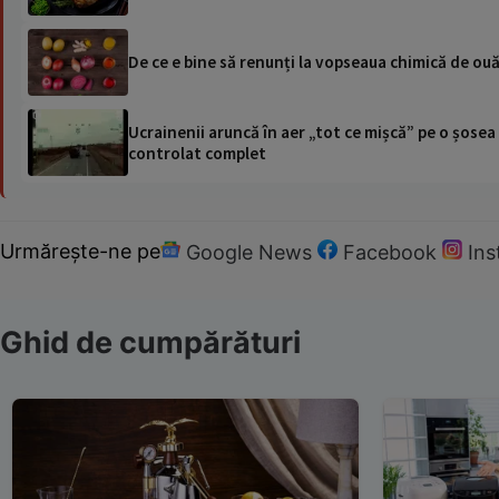
De ce e bine să renunți la vopseaua chimică de ou
Ucrainenii aruncă în aer „tot ce mișcă” pe o șose
controlat complet
Urmărește-ne pe
Google News
Facebook
In
Ghid de cumpărături