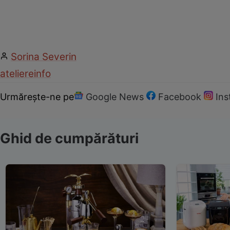
Sorina Severin
ateliere
info
Urmărește-ne pe
Google News
Facebook
In
Ghid de cumpărături