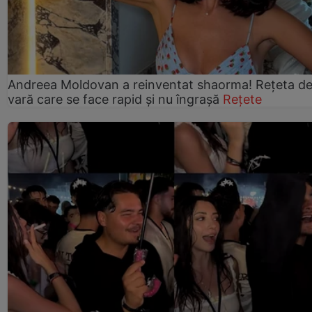
Andreea Moldovan a reinventat shaorma! Rețeta d
vară care se face rapid și nu îngrașă
Rețete