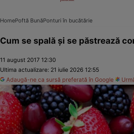
Home
Poftă Bună
Ponturi în bucătărie
Cum se spală şi se păstrează co
11 august 2017 12:30
Ultima actualizare:
21 iulie 2026 12:55
Adaugă-ne ca sursă preferată în Google
Urmă