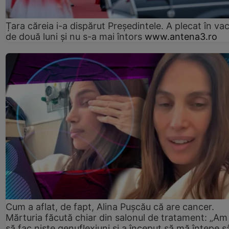
Țara căreia i-a dispărut Președintele. A plecat în va
de două luni și nu s-a mai întors
www.antena3.ro
Cum a aflat, de fapt, Alina Pușcău că are cancer.
Mărturia făcută chiar din salonul de tratament: „Am
să fac niște genuflexiuni și a început să mă înțepe s