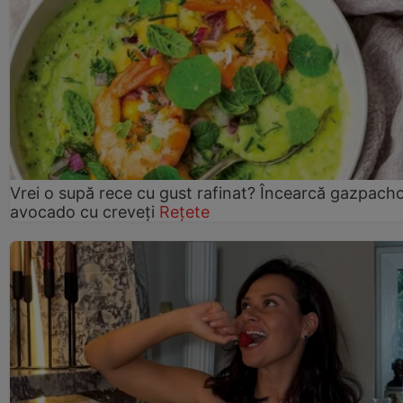
Vrei o supă rece cu gust rafinat? Încearcă gazpach
avocado cu creveți
Rețete