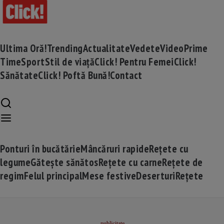
Ultima Oră!
Trending
Actualitate
Vedete
Video
Prime
Time
Sport
Stil de viață
Click! Pentru Femei
Click!
Sănătate
Click! Poftă Bună!
Contact
Ponturi în bucătărie
Mâncăruri rapide
Rețete cu
legume
Gătește sănătos
Rețete cu carne
Rețete de
regim
Felul principal
Mese festive
Deserturi
Rețete