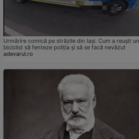
Urmărire comică pe străzile din Iași. Cum a reușit u
biciclist să fenteze poliția și să se facă nevăzut
adevarul.ro