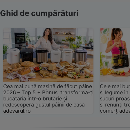
Ghid de cumpărături
Cea mai bună mașină de făcut pâine
Cele mai bu
2026 – Top 5 + Bonus: transformă-ți
și legume în
bucătăria într-o brutărie și
sucuri proas
redescoperă gustul pâinii de casă
și renunți tr
adevarul.ro
comerț
adev