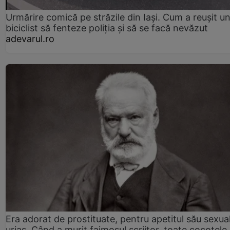
Urmărire comică pe străzile din Iași. Cum a reușit u
biciclist să fenteze poliția și să se facă nevăzut
adevarul.ro
Era adorat de prostituate, pentru apetitul său sexua
uriaș. Când a murit faimosul scriitor, toate cocotele