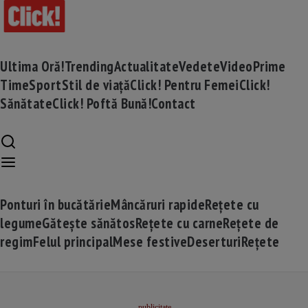
Ultima Oră!
Trending
Actualitate
Vedete
Video
Prime
Time
Sport
Stil de viață
Click! Pentru Femei
Click!
Sănătate
Click! Poftă Bună!
Contact
Ponturi în bucătărie
Mâncăruri rapide
Rețete cu
legume
Gătește sănătos
Rețete cu carne
Rețete de
regim
Felul principal
Mese festive
Deserturi
Rețete