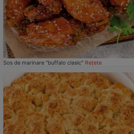
Sos de marinare "buffalo clasic"
Rețete