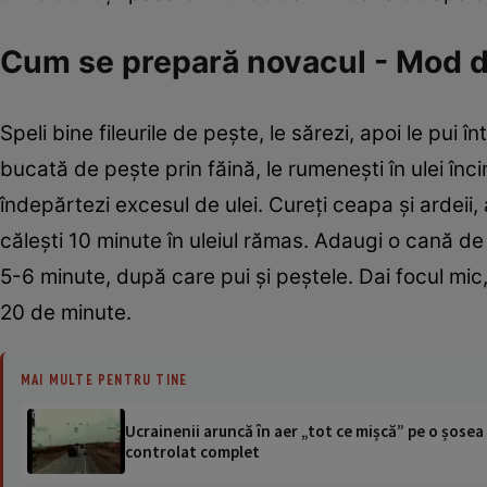
Cum se prepară novacul - Mod d
Speli bine fileurile de peşte, le sărezi, apoi le pui 
bucată de peşte prin făină, le rumeneşti în ulei în
îndepărtezi excesul de ulei. Cureţi ceapa şi ardeii, a
căleşti 10 minute în uleiul rămas. Adaugi o cană de a
5-6 minute, după care pui şi peştele. Dai focul mic, 
20 de minute.
MAI MULTE PENTRU TINE
Ucrainenii aruncă în aer „tot ce mișcă” pe o șose
controlat complet