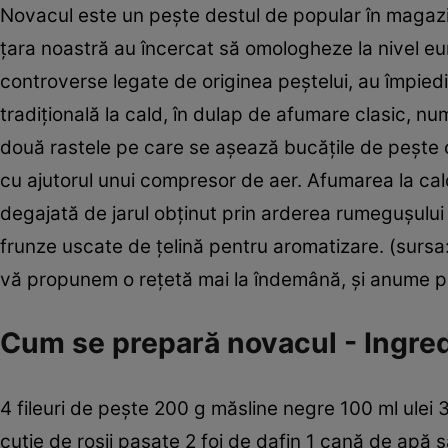
Novacul este un peşte destul de popular în magazine
ţara noastră au încercat să omologheze la nivel eu
controverse legate de originea peştelui, au împie
tradiţională la cald, în dulap de afumare clasic, n
două rastele pe care se aşează bucăţile de peşte c
cu ajutorul unui compresor de aer. Afumarea la cal
degajată de jarul obţinut prin arderea rumeguşulu
frunze uscate de ţelină pentru aromatizare. (sur
vă propunem o reţetă mai la îndemână, şi anume p
Cum se prepară novacul - Ingre
4 fileuri de peşte 200 g măsline negre 100 ml ulei 3 
cutie de roşii pasate 2 foi de dafin 1 cană de apă 