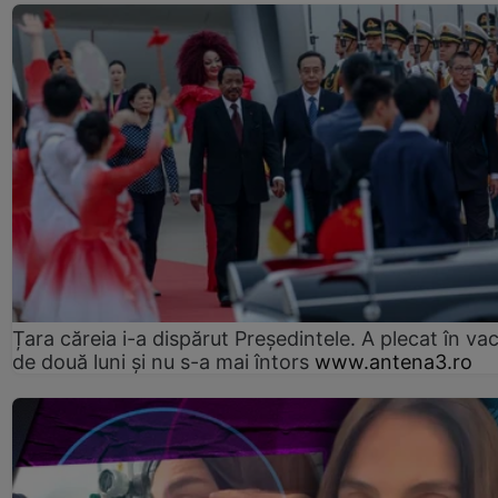
Țara căreia i-a dispărut Președintele. A plecat în va
de două luni și nu s-a mai întors
www.antena3.ro