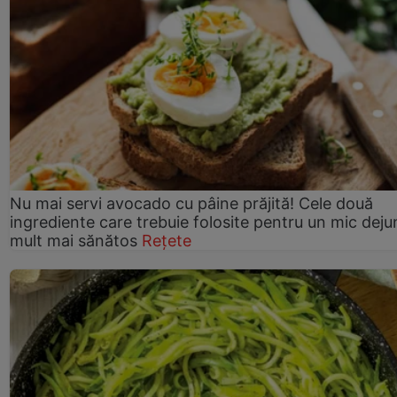
Nu mai servi avocado cu pâine prăjită! Cele două
ingrediente care trebuie folosite pentru un mic deju
mult mai sănătos
Rețete