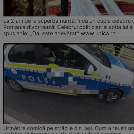
La 2 ani de la superba nuntă, încă un cuplu celebru 
România divorțează! Celebrul politician și soția lui ș
spus adio! „Da, este adevărat”
www.unica.ro
Urmărire comică pe străzile din Iași. Cum a reușit u