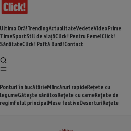
Ultima Oră!
Trending
Actualitate
Vedete
Video
Prime
Time
Sport
Stil de viață
Click! Pentru Femei
Click!
Sănătate
Click! Poftă Bună!
Contact
Ponturi în bucătărie
Mâncăruri rapide
Rețete cu
legume
Gătește sănătos
Rețete cu carne
Rețete de
regim
Felul principal
Mese festive
Deserturi
Rețete