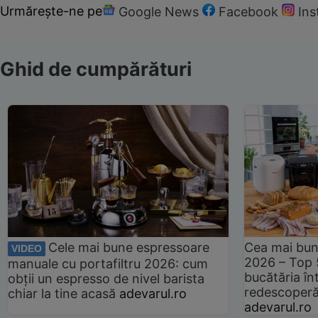
Urmărește-ne pe
Google News
Facebook
In
Ghid de cumpărături
Cele mai bune espressoare
Cea mai bun
VIDEO
2026 – Top 
manuale cu portafiltru 2026: cum
bucătăria înt
obții un espresso de nivel barista
redescoperă 
chiar la tine acasă
adevarul.ro
adevarul.ro