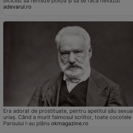
biciclist să fenteze poliția și să se facă nevăzut
adevarul.ro
Era adorat de prostituate, pentru apetitul său sexua
uriaș. Când a murit faimosul scriitor, toate cocotele
Parisului l-au plâns
okmagazine.ro