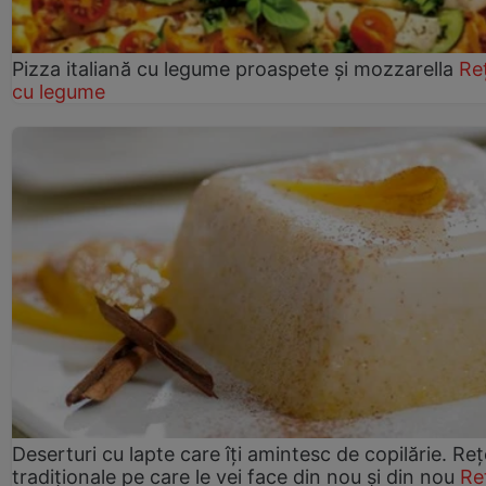
Pizza italiană cu legume proaspete și mozzarella
Re
cu legume
Deserturi cu lapte care îți amintesc de copilărie. Reț
tradiționale pe care le vei face din nou și din nou
Re