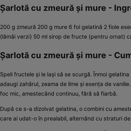
Şarlotă cu zmeură şi mure - Ingr
200 g zmeură 200 g mure 6 foi gelatină 2 fiole esen
(lămâi verzi) 50 ml sirop de fructe (pentru ornat) 
Şarlotă cu zmeură şi mure - Cu
Speli fructele şi le laşi să se scurgă. Înmoi gelati
adaugi zahărul, zeama de lime şi esenţa de vanilie. S
foc mic, amestecând continuu, fără să fiarbă.
După ce s-a dizolvat gelatina, o combini cu ameste
care ai udat-o în prealabil, alternând cu straturi d