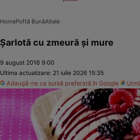
Home
Poftă Bună
Altele
Şarlotă cu zmeură şi mure
9 august 2016 9:00
Ultima actualizare:
21 iulie 2026 15:35
Adaugă-ne ca sursă preferată în Google
Urmă