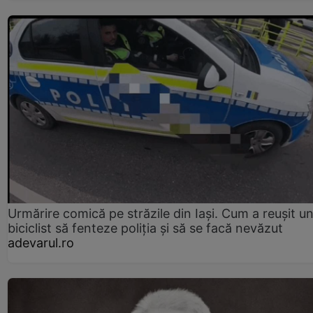
Urmărire comică pe străzile din Iași. Cum a reușit u
biciclist să fenteze poliția și să se facă nevăzut
adevarul.ro