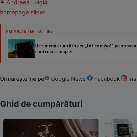
Andreea Luigia
homepage slider
MAI MULTE PENTRU TINE
Ucrainenii aruncă în aer „tot ce mișcă” pe o șose
controlat complet
Urmărește-ne pe
Google News
Facebook
In
Ghid de cumpărături