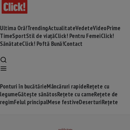
Ultima Oră!
Trending
Actualitate
Vedete
Video
Prime
Time
Sport
Stil de viață
Click! Pentru Femei
Click!
Sănătate
Click! Poftă Bună!
Contact
Ponturi în bucătărie
Mâncăruri rapide
Rețete cu
legume
Gătește sănătos
Rețete cu carne
Rețete de
regim
Felul principal
Mese festive
Deserturi
Rețete