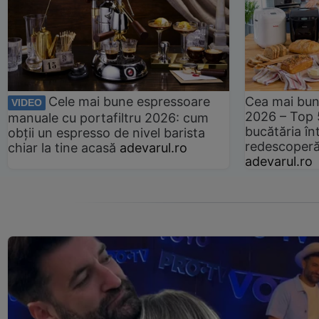
Cele mai bune espressoare
Cea mai bun
VIDEO
2026 – Top 
manuale cu portafiltru 2026: cum
bucătăria înt
obții un espresso de nivel barista
redescoperă 
chiar la tine acasă
adevarul.ro
adevarul.ro