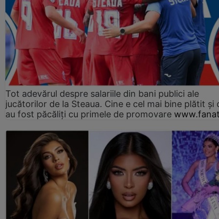
Tot adevărul despre salariile din bani publici ale
jucătorilor de la Steaua. Cine e cel mai bine plătit și
au fost păcăliți cu primele de promovare
www.fanat