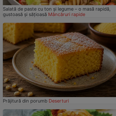
Salată de paste cu ton și legume – o masă rapidă,
gustoasă și sățioasă
Mâncăruri rapide
Prăjitură din porumb
Deserturi