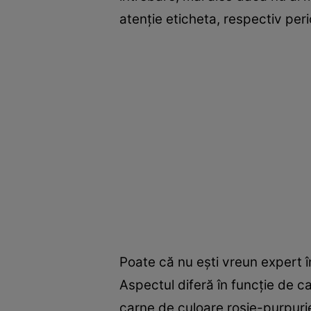
atenție eticheta, respectiv peri
Poate că nu ești vreun expert în
Aspectul diferă în funcție de 
carne de culoare roșie-purpurie