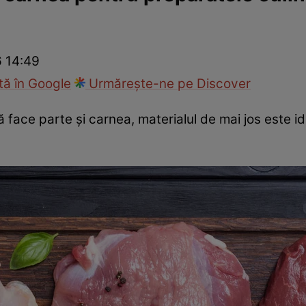
Gătește sănătos
Rețete cu carne
Rețete de regim
Felul p
6 14:49
ă în Google
Urmărește-ne pe Discover
 face parte și carnea, materialul de mai jos este id