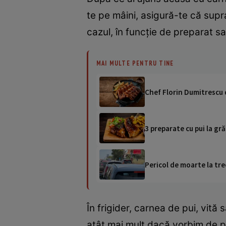
te pe mâini, asigură-te că supr
cazul, în funcție de preparat 
MAI MULTE PENTRU TINE
Chef Florin Dumitrescu 
3 preparate cu pui la gr
Pericol de moarte la tre
În frigider, carnea de pui, vită 
atât mai mult dacă vorbim de pu