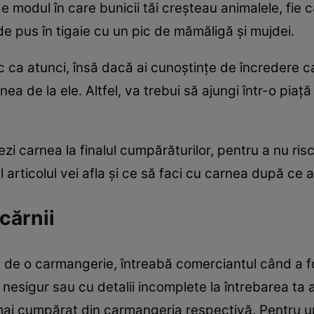
 de modul în care bunicii tăi creșteau animalele, fie
 pus în tigaie cu un pic de mămăligă și mujdei.
 ca atunci, însă dacă ai cunoștințe de încredere 
rnea de la ele. Altfel, va trebui să ajungi într-o pia
zi carnea la finalul cumpărăturilor, pentru a nu risc
 articolul vei afla și ce să faci cu carnea după ce 
cărnii
a de o carmangerie, întreabă comerciantul când a f
nesigur sau cu detalii incomplete la întrebarea ta a
 mai cumpărat din carmangeria respectivă. Pentru u