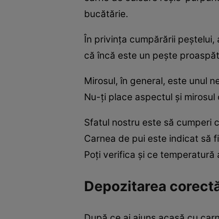
bucătărie.
În privința cumpărării peștelui,
că încă este un pește proaspăt
Mirosul, în general, este unul n
Nu-ți place aspectul și mirosul 
Sfatul nostru este să cumperi 
Carnea de pui este indicat să f
Poți verifica și ce temperatură a
Depozitarea corectă
După ce ai ajuns acasă cu carne