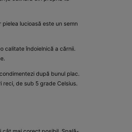
iar pielea lucioasă este un semn
 calitate îndoielnică a cărnii.
e.
- condimentezi după bunul plac.
 reci, de sub 5 grade Celsius.
 cât mai corect posibil. Spală-