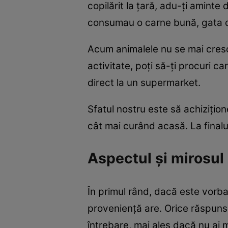
copilărit la țară, adu-ți aminte
consumau o carne bună, gata de
Acum animalele nu se mai cresc
activitate, poți să-ți procuri ca
direct la un supermarket.
Sfatul nostru este să achizițione
cât mai curând acasă. La finalul
Aspectul și mirosul 
În primul rând, dacă este vorb
proveniență are. Orice răspuns 
întrebare, mai ales dacă nu ai