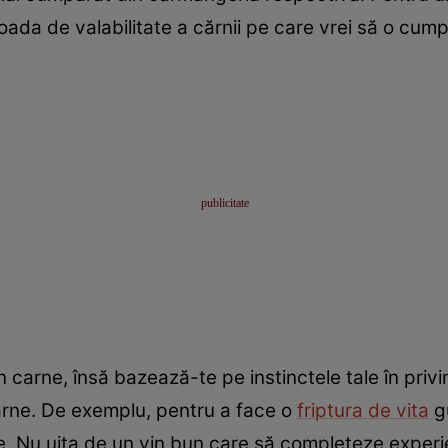
oada de valabilitate a cărnii pe care vrei să o cump
 carne, însă bazează-te pe instinctele tale în privin
carne. De exemplu, pentru a face o
friptura de vita
g
. Nu uita de un vin bun care să completeze experie