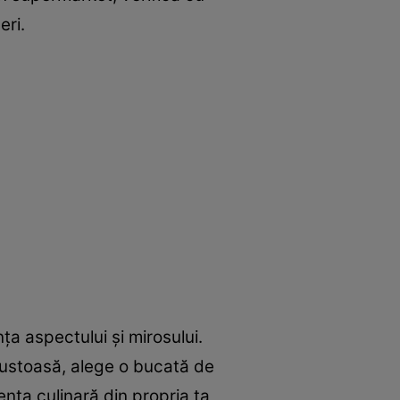
eri.
ța aspectului și mirosului.
ustoasă, alege o bucată de
nța culinară din propria ta