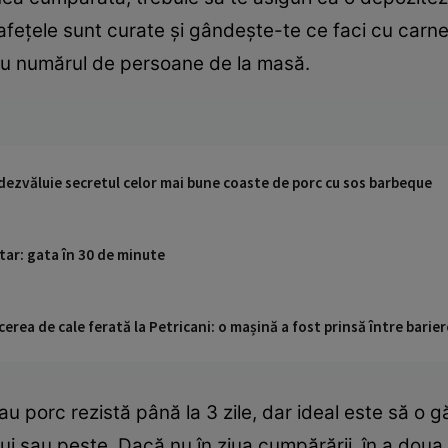
afețele sunt curate și gândește-te ce faci cu carn
sau numărul de persoane de la masă.
dezvăluie secretul celor mai bune coaste de porc cu sos barbeque
ătar: gata în 30 de minute
cerea de cale ferată la Petricani: o mașină a fost prinsă între barier
sau porc rezistă până la 3 zile, dar ideal este să o 
i sau pește. Dacă nu în ziua cumpărării, în a doua 