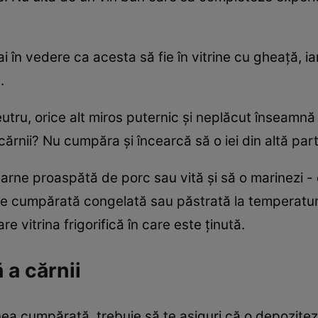
 ai în vedere ca acesta să fie în vitrine cu gheață, 
.
eutru, orice alt miros puternic și neplăcut înseamnă o
cărnii? Nu cumpăra și încearcă să o iei din altă part
carne proaspătă de porc sau vită și să o marinezi 
ie cumpărată congelată sau păstrată la temperaturi
re vitrina frigorifică în care este ținută.
 a cărnii
a cumpărată, trebuie să te asiguri că o depozitezi