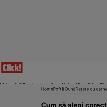
Ultima Oră!
Trending
Actualitate
Vedete
Video
Prime Ti
Home
Poftă Bună
Rețete cu carn
Cum să alegi corect