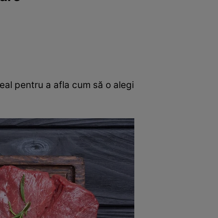
rincipal
Mese festive
Deserturi
Rețete
eal pentru a afla cum să o alegi