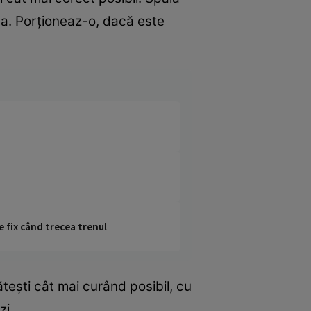
ea. Porționeaz-o, dacă este
e fix când trecea trenul
gătești cât mai curând posibil, cu
zi.