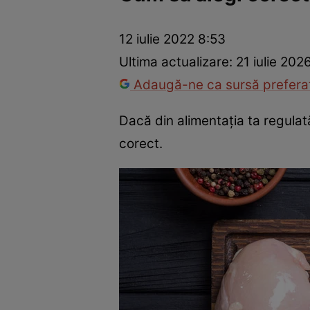
Ponturi în bucătărie
Mâncăruri rapide
Rețete cu legume
12 iulie 2022 8:53
Ultima actualizare:
21 iulie 202
Adaugă-ne ca sursă preferat
Dacă din alimentația ta regulată
corect.