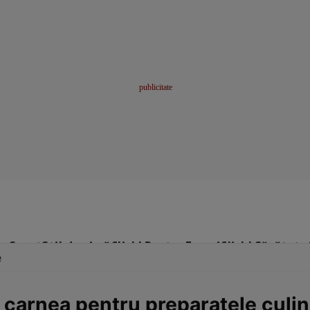
me
Sport
Stil de viață
Click! Pentru Femei
Click! Sănătate
e
 carnea pentru preparatele culi